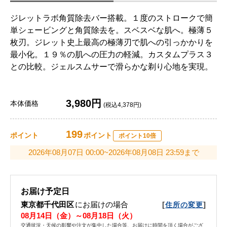
ジレットラボ角質除去バー搭載。１度のストロークで簡
単シェービングと角質除去を。スベスベな肌へ。極薄５
枚刃。ジレット史上最高の極薄刃で肌への引っかかりを
最小化。１９％の肌への圧力の軽減。カスタムプラス３
との比較。ジェルスムサーで滑らかな剃り心地を実現。
3,980円
本体価格
(税込4,378円)
199
ポイント
ポイント
ポイント10倍
2026年08月07日 00:00~2026年08月08日 23:59まで
お届け予定日
東京都千代田区
にお届けの場合
[
]
住所の変更
08月14日（金）～08月18日（火）
交通状況・天候の影響や注文が集中した場合等、お届けに時間を頂く場合がござ