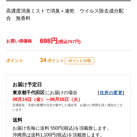
高濃度消臭ミストで消臭＋速乾 ウイルス除去成分配
合 無香料
698円
お買い得価格
(税込767円)
34
ポイント
ポイント
ポイント10倍
お届け予定日
東京都千代田区
にお届けの場合
[
]
住所の変更
08月14日（金）～08月18日（火）
交通状況・天候の影響や注文が集中した場合等、お届けに時間を頂く場合がござ
います。
送料
お届け先毎に送料
550円(税込)
を頂戴致します。
沖縄県は送料1,100円(税込)を頂戴致します。