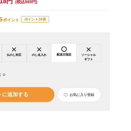
518円
(税込569円)
5
ポイント10倍
ポイント
配送日指定
仏のし対応
のし名入れ
ソーシャル
ギフト
：
○
トに追加する
お気に入り登録