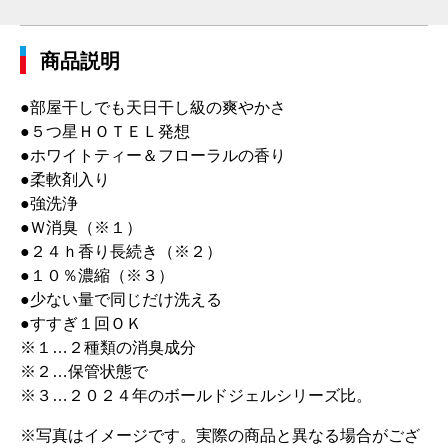
商品説明
●部屋干しでも天日干し級の爽やかさ
●５つ星ＨＯＴＥＬ発想
●ホワイトティー＆フローラルの香り
●柔軟剤入り
●強洗浄
●Ｗ消臭（※１）
●２４ｈ香り長続き（※２）
●１０％濃縮（※３）
●少ない量で同じだけ洗える
●すすぎ１回ＯＫ
※１…２種類の消臭成分
※２…保管状態で
※３…２０２４年のボールドジェルシリーズ比。
※写真はイメージです。実際の商品と異なる場合がござ