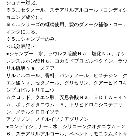
ショナー対比。
※３…セタノール、ステアリルアルコール（コンディシ
ョニング成分）。
※４…シリーズの継続使用、髪のダメージ補修・コーテ
ィングによる。
※５…シャンプーのみ。
＜成分表記＞
●シャンプー…水、ラウレス硫酸Ｎａ、塩化Ｎａ、キシ
レンスルホン酸Ｎａ、コカミドプロピルベタイン、ラウ
リル硫酸Ｎａ、ステア
リルアルコール、香料、パンテノール、ヒスチジン、ク
エン酸Ｎａ、セタノール、グリセリン、グアーヒドロキ
シプロピルトリモニウ
ムクロリド、クエン酸、安息香酸Ｎａ、ＥＤＴＡ－４Ｎ
ａ、ポリクオタニウム－６、トリヒドロキシステアリ
ン、メチルクロロイソチ
アゾリノン、メチルイソチアゾリノン
●コンディショナー…水、シリコーンクオタニウム－２
６、ステアリルアルコール、ベヘントリモニウムメトサ