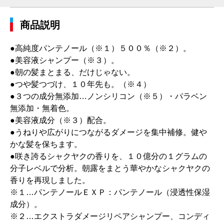
商品説明
●高純度パンテノール（※１）５００％（※２）。
●美容液シャンプー（※３）。
●朝の髪まとまる、だけじゃない。
●つや髪つづけ、１０年先も。（※４）
●３つの成分無添加…ノンシリコン（※５）・パラベン
無添加・無着色。
●美容液成分（※３）配合。
●うねりや広がりにつながるダメージを集中補修。健や
かな髪を保ちます。
●咲き誇るシャクヤクの香りを、１０億分の１グラムの
分子レベルで分析。朝露をまとう華やかなシャクヤクの
香りを再現しました。
※１…パンテノールＥＸＰ：パンテノール（浸透性保湿
成分）。
※２…エクストラダメージリペアシャンプー、コンディ