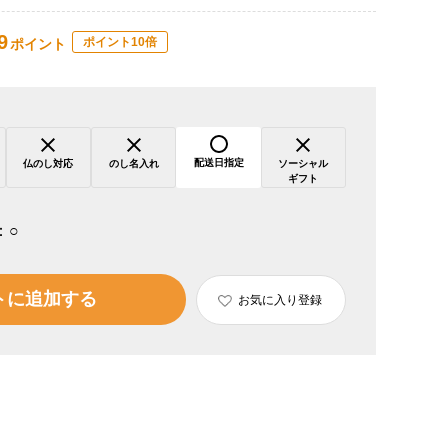
9
ポイント10倍
ポイント
配送日指定
仏のし対応
のし名入れ
ソーシャル
ギフト
：
○
トに追加する
お気に入り登録