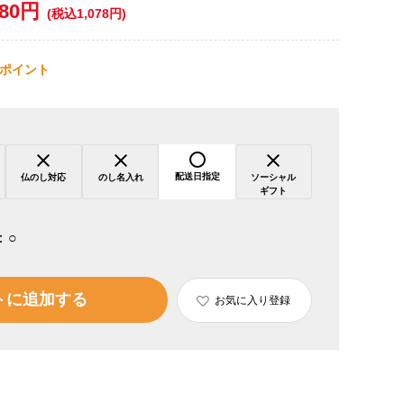
980円
(税込1,078円)
ポイント
配送日指定
仏のし対応
のし名入れ
ソーシャル
ギフト
：
○
トに追加する
お気に入り登録