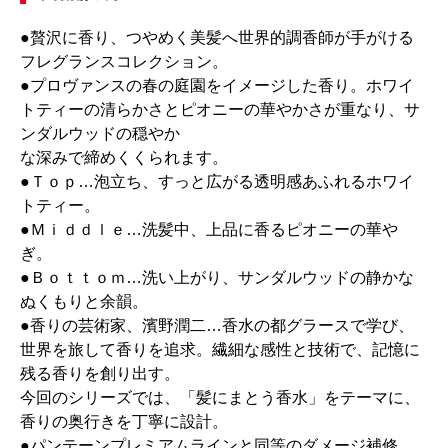
●贅沢に香り、つやめく美髪へ世界的調香師が手がける
フレグランスコレクション。
●プロヴァンスの春の庭園をイメージした香り。ホワイ
トティーの清らかさとピオニーの華やかさが重なり、サ
ンダルウッドの穏やか
な深みで締めくくられます。
●Ｔｏｐ…泡立ち、すっと広がる透明感あふれるホワイ
トティー。
●Ｍｉｄｄｌｅ…洗髪中、上品に香るピオニーの華や
ぎ。
●Ｂｏｔｔｏｍ…洗い上がり、サンダルウッドの静かな
ぬくもりと余韻。
●香りの芸術家、濱野潤二…香水の都グラースで学び、
世界を旅して香りを追求。繊細な感性と技術で、記憶に
残る香りを創り出す。
今回のシリーズでは、「髪にまとう香水」をテーマに、
香りの奥行きを丁寧に設計。
●パンテーンプレミアムラインと同等のダメージ補修