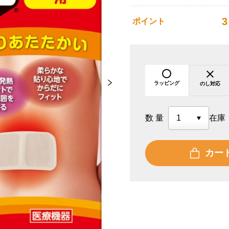
3
ポイント
ラッピング
のし対応
数量
在庫
カー