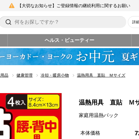
【大切なお知らせ】ご登録情報の継続利用に関するお願い
詳
ヘルス・ビューティー
生用品
健康管理
冷却・暖房小物
温熱用具 直貼 Ｍサイズ
温熱用具 直貼 Ｍ
家庭用温熱パック
7
本体価格