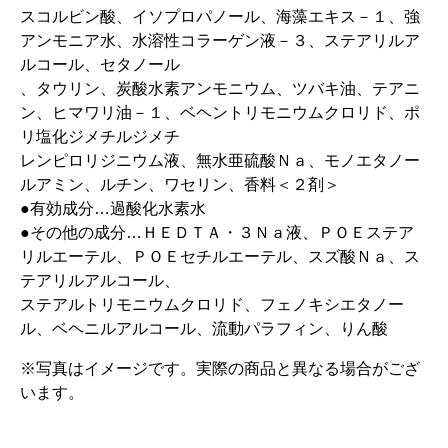
スコルビン酸、イソプロパノール、海藻エキス－１、強
アンモニア水、水溶性コラーゲン液－３、ステアリルア
ルコール、セタノール
、タウリン、炭酸水素アンモニウム、ツバキ油、テアニ
ン、ヒマワリ油－１、ベヘントリモニウムクロリド、ポ
リ塩化ジメチルジメチ
レンピロリジニウム液、無水亜硫酸Ｎａ、モノエタノー
ルアミン、ルチン、ワセリン、香料＜２剤＞
●有効成分…過酸化水素水
●その他の成分…ＨＥＤＴＡ・３Ｎａ液、ＰＯＥステア
リルエーテル、ＰＯＥセチルエーテル、スズ酸Ｎａ、ス
テアリルアルコール、
ステアルトリモニウムクロリド、フェノキシエタノー
ル、ベヘニルアルコール、流動パラフィン、りん酸
※写真はイメージです。実際の商品と異なる場合がござ
います。