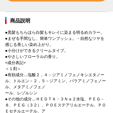
商品説明
●黒髪もちらほら白髪もキレイに染まる明るめカラー。
●まぜる手間なし、簡単ワンプッシュ。・自然なツヤを
感じる美しい染め上がり。
●小分けができるクリームタイプ。
●やさしいフローラルの香り。
<成分表記>
＜１剤＞
●有効成分…塩酸２，４－ジアミノフェノキシエタノー
ル、トルエン－２，５－ジアミン、パラアミノフェノー
ル、メタアミノフェノ
ール、レゾルシン
●その他の成分…ＨＥＤＴＡ・３Ｎａ２水塩、ＰＥＧ－
８、ＰＥＧ（３２）、ＰＯＥステアリルエーテル、ＰＯ
Ｅセチルエーテル、ア