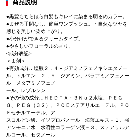
商品説明
●黒髪もちらほら白髪もキレイに染まる明るめカラー。
●まぜる手間なし、簡単ワンプッシュ。・自然なツヤを
感じる美しい染め上がり。
●小分けができるクリームタイプ。
●やさしいフローラルの香り。
<成分表記>
＜１剤＞
●有効成分…塩酸２，４－ジアミノフェノキシエタノー
ル、トルエン－２，５－ジアミン、パラアミノフェノー
ル、メタアミノフェノ
ール、レゾルシン
●その他の成分…ＨＥＤＴＡ・３Ｎａ２水塩、ＰＥＧ－
８、ＰＥＧ（３２）、ＰＯＥステアリルエーテル、ＰＯ
Ｅセチルエーテル、ア
スコルビン酸、イソプロパノール、海藻エキス－１、強
アンモニア水、水溶性コラーゲン液－３、ステアリルア
ルコール、セタノール