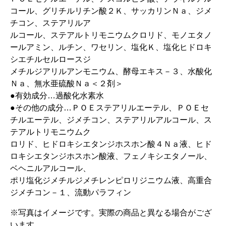
コール、グリチルリチン酸２Ｋ、サッカリンＮａ、ジメ
チコン、ステアリルア
ルコール、ステアルトリモニウムクロリド、モノエタノ
ールアミン、ルチン、ワセリン、塩化Ｋ、塩化ヒドロキ
シエチルセルロースジ
メチルジアリルアンモニウム、酵母エキス－３、水酸化
Ｎａ、無水亜硫酸Ｎａ＜２剤＞
●有効成分…過酸化水素水
●その他の成分…ＰＯＥステアリルエーテル、ＰＯＥセ
チルエーテル、ジメチコン、ステアリルアルコール、ス
テアルトリモニウムク
ロリド、ヒドロキシエタンジホスホン酸４Ｎａ液、ヒド
ロキシエタンジホスホン酸液、フェノキシエタノール、
ベヘニルアルコール、
ポリ塩化ジメチルジメチレンピロリジニウム液、高重合
ジメチコン－１、流動パラフィン
※写真はイメージです。実際の商品と異なる場合がござ
います。