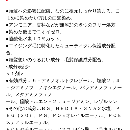
●頭髪への影響に配慮、なのに根元しっかり染まる。こ
まめに染めたい方用の白髪染め。
●アンモニア、香料などが無添加の６つのフリー処方。
●染めた後までニオイゼロ。
●過酸化水素１０％カット。
●エイジング毛に特化したキューティクル保護成分配
合。
●頭髪想いのうるおい成分、毛髪保護成分配合。
<成分表記>
＜１剤＞
●有効成分…５－アミノオルトクレゾール、塩酸２，４
－ジアミノフェノキシエタノール、パラアミノフェノー
ル、メタアミノフェノ
ール、硫酸トルエン－２，５－ジアミン、レゾルシン
●その他の成分…ＢＧ、ＨＥＤＴＡ・３Ｎａ２水塩、Ｐ
ＥＧ（２０）、ＰＧ、ＰＯＥオレイルエーテル、ＰＯＥ
ステアリルエーテル、
ＰＯＥセチルエーテル、アスコルビン酸、アラキルアル