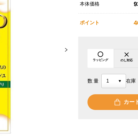
9
本体価格
4
ポイント
ラッピング
のし対応
数量
在庫
カー