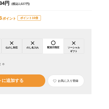
34円
(税込1,027円)
6
ポイント10倍
ポイント
配送日指定
仏のし対応
のし名入れ
ソーシャル
ギフト
：
○
トに追加する
お気に入り登録