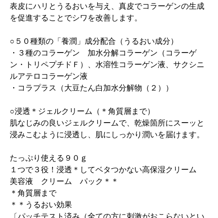
表皮にハリとうるおいを与え、真皮でコラーゲンの生成
を促進することでシワを改善します。
○５０種類の「養潤」成分配合（うるおい成分）
・３種のコラーゲン 加水分解コラーゲン（コラーゲ
ン・トリペプチドＦ）、水溶性コラーゲン液、サクシニ
ルアテロコラーゲン液
・コラプラス（大豆たん白加水分解物（２））
○浸透＊ジェルクリーム（＊角質層まで）
肌なじみの良いジェルクリームで、乾燥箇所にスーッと
浸みこむように浸透し、肌にしっかり潤いを届けます。
たっぷり使える９０ｇ
１つで３役！浸透＊してベタつかない高保湿クリーム
美容液 クリーム パック＊＊
＊角質層まで
＊＊うるおい効果
〔パッチテスト済み（全ての方に刺激がおこらないとい