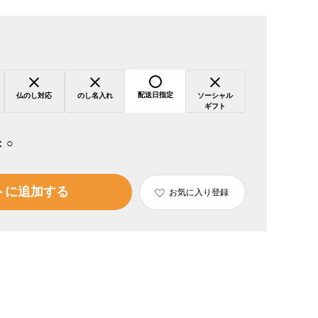
配送日指定
仏のし対応
のし名入れ
ソーシャル
ギフト
：
○
トに追加する
お気に入り登録