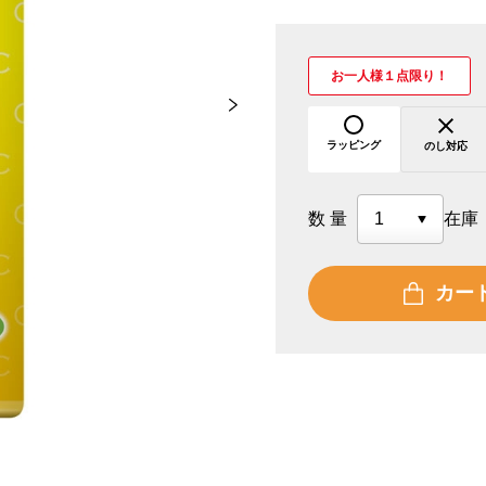
お一人様１点限り！
ラッピング
のし対応
数量
在庫
カー