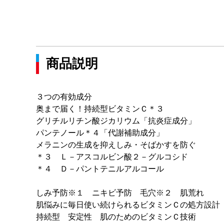
商品説明
３つの有効成分
奥まで届く！持続型ビタミンＣ＊３
グリチルリチン酸ジカリウム「抗炎症成分」
パンテノール＊４「代謝補助成分」
メラニンの生成を抑えしみ・そばかすを防ぐ
＊３ Ｌ－アスコルビン酸２－グルコシド
＊４ Ｄ－パントテニルアルコール
しみ予防※１ ニキビ予防 毛穴※２ 肌荒れ
肌悩みに毎日使い続けられるビタミンＣの処方設計
持続型 安定性 肌のためのビタミンＣ技術