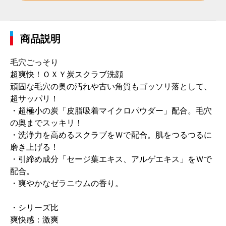
商品説明
毛穴ごっそり
超爽快！ＯＸＹ炭スクラブ洗顔
頑固な毛穴の奥の汚れや古い角質もゴッソリ落として、
超サッパリ！
・超極小の炭「皮脂吸着マイクロパウダー」配合。毛穴
の奥までスッキリ！
・洗浄力を高めるスクラブをＷで配合。肌をつるつるに
磨き上げる！
・引締め成分「セージ葉エキス、アルゲエキス」をＷで
配合。
・爽やかなゼラニウムの香り。
・シリーズ比
爽快感：激爽