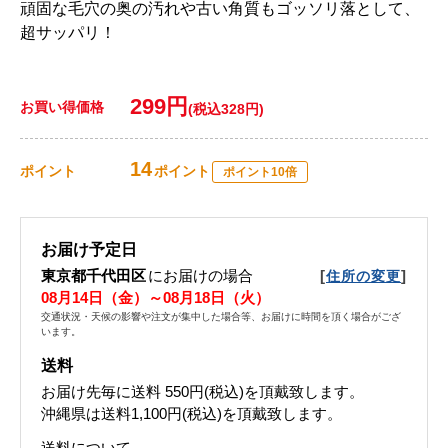
頑固な毛穴の奥の汚れや古い角質もゴッソリ落として、
超サッパリ！
299円
お買い得価格
(税込328円)
14
ポイント
ポイント
ポイント10倍
お届け予定日
東京都千代田区
にお届けの場合
[
]
住所の変更
08月14日（金）～08月18日（火）
交通状況・天候の影響や注文が集中した場合等、お届けに時間を頂く場合がござ
います。
送料
お届け先毎に送料
550円(税込)
を頂戴致します。
沖縄県は送料1,100円(税込)を頂戴致します。
送料について