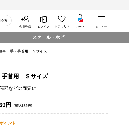
細検索
会員登録
ログイン
お気に入り
カート
メニュー
スクール・ホビー
包帯 手・手首用 Ｓサイズ
・手首用 Ｓサイズ
節部などの固定に
69円
(税込185円)
ポイント