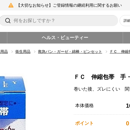
【大切なお知らせ】ご登録情報の継続利用に関するお願い
詳
ヘルス・ビューティー
生用品
衛生用品
救急バン・ガーゼ・綿棒・ピンセット
ＦＣ 伸縮
ＦＣ 伸縮包帯 手
巻いた後、ズレにくい 関
1
本体価格
0
ポイント