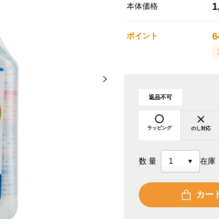
1
本体価格
6
ポイント
返品不可
ラッピング
のし対応
数量
在庫
カー