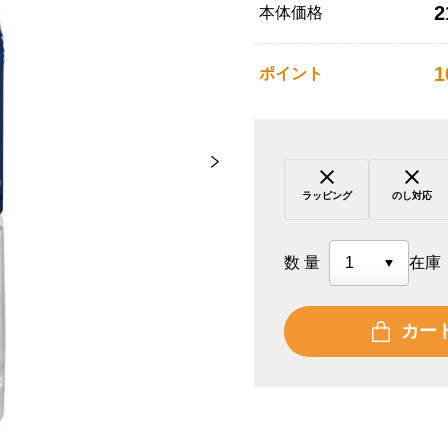
2
本体価格
1
ポイント
ラッピング
のし対応
数量
在庫
カー