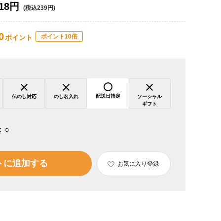
18円
(税込239円)
0
ポイント10倍
ポイント
配送日指定
仏のし対応
のし名入れ
ソーシャル
ギフト
：
○
トに追加する
お気に入り登録