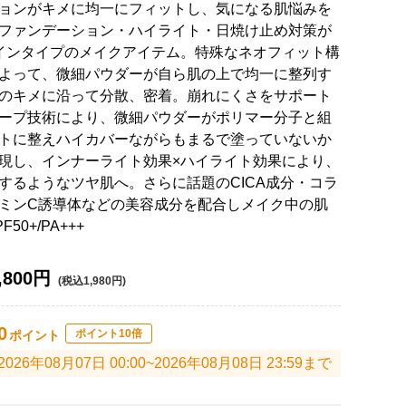
ョンがキメに均一にフィットし、気になる肌悩みを
ファンデーション・ハイライト・日焼け止め対策が
インタイプのメイクアイテム。特殊なネオフィット構
よって、微細パウダーが自ら肌の上で均一に整列す
のキメに沿って分散、密着。崩れにくさをサポート
ープ技術により、微細パウダーがポリマー分子と組
トに整えハイカバーながらもまるで塗っていないか
現し、インナーライト効果×ハイライト効果により、
するようなツヤ肌へ。さらに話題のCICA成分・コラ
ミンC誘導体などの美容成分を配合しメイク中の肌
0+/PA+++
,800円
(税込1,980円)
0
ポイント10倍
ポイント
2026年08月07日 00:00~2026年08月08日 23:59まで