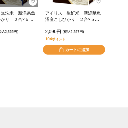
 無洗米 新潟県魚
アイリス 生鮮米 新潟県魚
ひかり ２合×５袋
沼産こしひかり ２合×５袋
ｋｇ）
（１．５ｋｇ）
2,090円
税込2,365円)
(税込2,257円)
104
ポイント
カートに追加