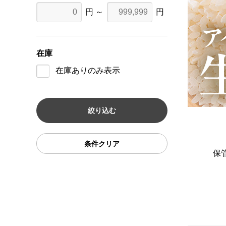
円 ～
円
在庫
在庫ありのみ表示
条件クリア
保