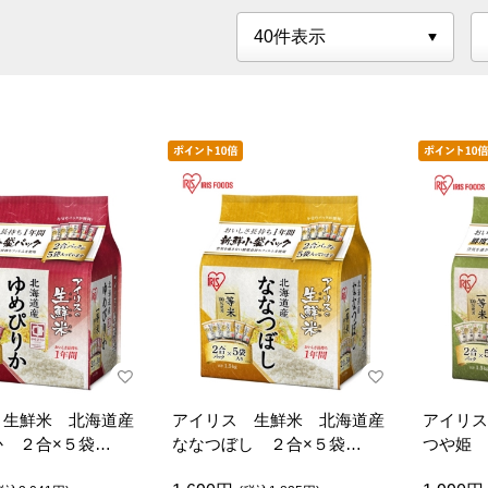
 生鮮米 北海道産
アイリス 生鮮米 北海道産
アイリス
か ２合×５袋
ななつぼし ２合×５袋
つや姫 
ｋｇ）
（１．５ｋｇ）
ｋｇ）