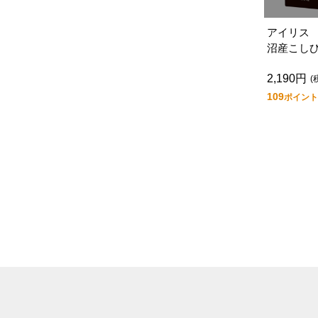
アイリス
沼産こし
（１．５
2,190円
(
109
ポイント