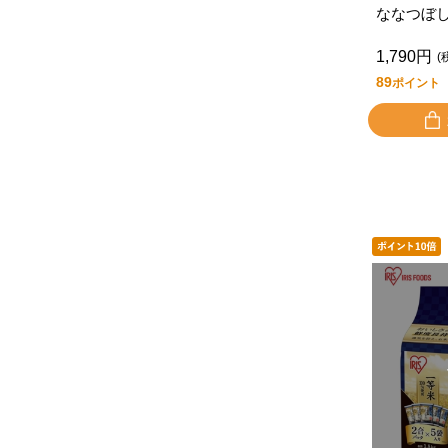
ななつぼ
（１．５
1,790円
(
89
ポイント