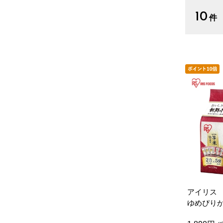
10
件
アイリス
ゆめぴり
（１．５