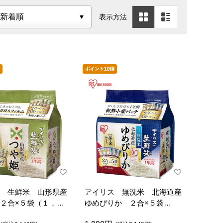
表示方法
 生鮮米 山形県産
アイリス 無洗米 北海道産
２合×５袋（１．５
ゆめぴりか ２合×５袋
（１．５ｋｇ）