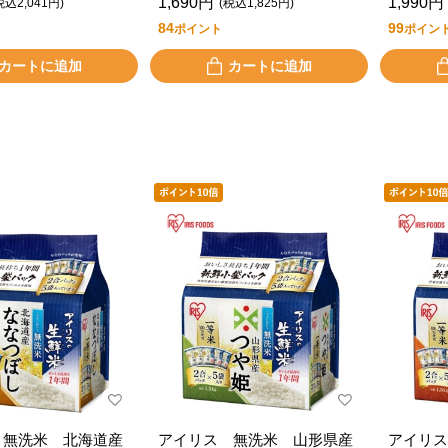
1,690円
1,990円
税込2,041円)
(税込1,825円)
84
99
ポイント
ポイン
カートに追加
カートに追加
 無洗米 北海道産
アイリス 無洗米 山形県産
アイリス