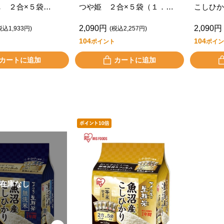
し ２合×５袋
つや姫 ２合×５袋（１．５
こしひか
ｋｇ）
ｋｇ）
（１．５
2,090円
2,090円
税込1,933円)
(税込2,257円)
104
104
ポイント
ポイン
カートに追加
カートに追加
在庫なし