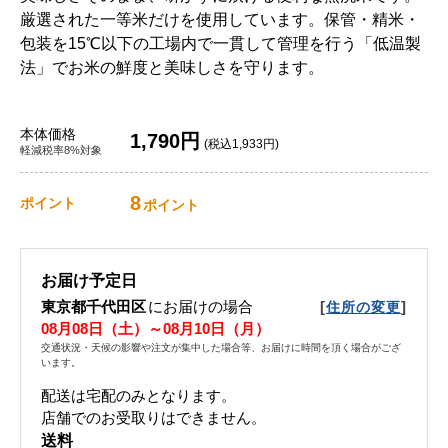
厳選された一等米だけを使用しています。保管・精米・
包装を15℃以下の工場内で一貫して管理を行う「低温製
法」でお米の鮮度と美味しさを守ります。
本体価格
1,790円
(税込1,933円)
軽減税率8%対象
8
ポイント
ポイント
お届け予定日
東京都千代田区
にお届けの場合
[
]
住所の変更
08月08日（土）～08月10日（月）
交通状況・天候の影響や注文が集中した場合等、お届けに時間を頂く場合がござ
います。
配送は宅配のみとなります。
店舗でのお受取りはできません。
送料