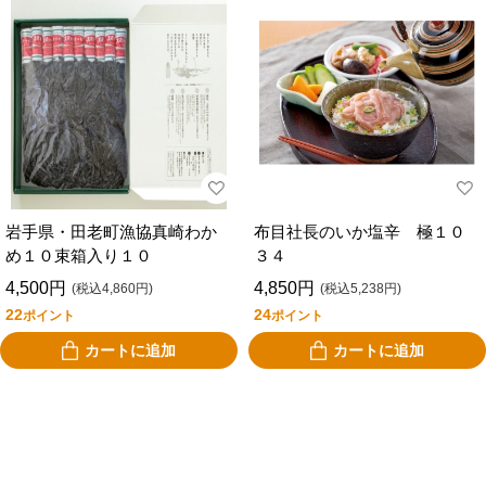
岩手県・田老町漁協真崎わか
布目社長のいか塩辛 極１０
め１０束箱入り１０
３４
4,500円
4,850円
(税込4,860円)
(税込5,238円)
22
24
ポイント
ポイント
カートに追加
カートに追加