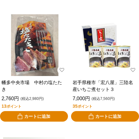
幡多中央市場 中村の塩たた
岩手県種市「宏八屋」三陸名
き
産いちご煮セット３
2,760円
7,000円
(税込2,980円)
(税込7,560円)
13
35
ポイント
ポイント
カートに追加
カートに追加