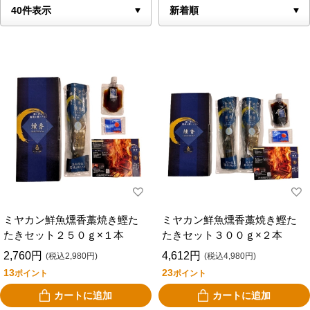
ミヤカン鮮魚燻香藁焼き鰹た
ミヤカン鮮魚燻香藁焼き鰹た
たきセット２５０ｇ×１本
たきセット３００ｇ×２本
2,760円
4,612円
(税込2,980円)
(税込4,980円)
13
23
ポイント
ポイント
カートに追加
カートに追加