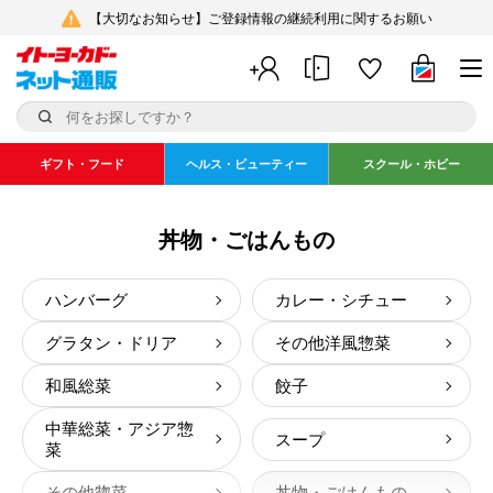
【大切なお知らせ】ご登録情報の継続利用に関するお願い
ギフト・フード
ヘルス・ビューティー
スクール・ホビー
丼物・ごはんもの
ハンバーグ
カレー・シチュー
グラタン・ドリア
その他洋風惣菜
和風総菜
餃子
中華総菜・アジア惣
スープ
菜
その他惣菜
丼物・ごはんもの