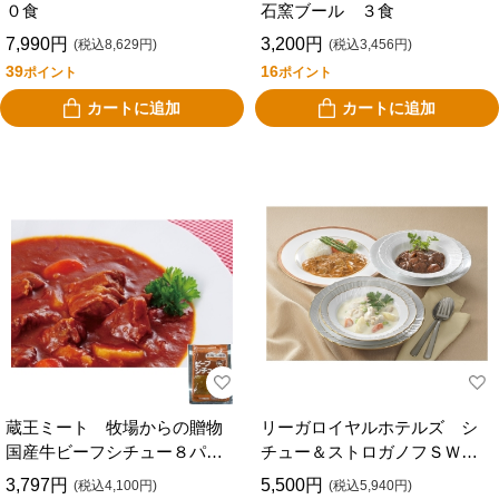
０食
石窯ブール ３食
7,990円
3,200円
(税込8,629円)
(税込3,456円)
39
16
ポイント
ポイント
カートに追加
カートに追加
蔵王ミート 牧場からの贈物
リーガロイヤルホテルズ シ
国産牛ビーフシチュー８パッ
チュー＆ストロガノフＳＷＳ
ク
－４５
3,797円
5,500円
(税込4,100円)
(税込5,940円)