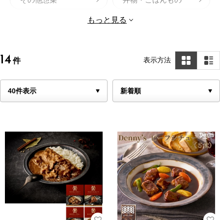
揚げ物
鍋セット
もっと見る
14
表示方法
件