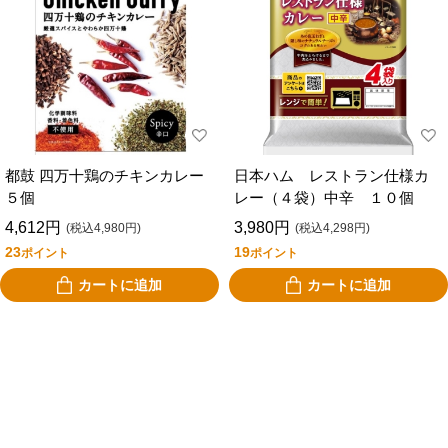
都鼓 四万十鶏のチキンカレー
日本ハム レストラン仕様カ
５個
レー（４袋）中辛 １０個
4,612円
3,980円
(税込4,980円)
(税込4,298円)
23
19
ポイント
ポイント
カートに追加
カートに追加