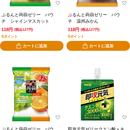
ぷるんと蒟蒻ゼリー パウ
ぷるんと蒟蒻ゼリー パウ
チ シャインマスカット
チ 温州みかん
118円
118円
(税込127円)
(税込127円)
0
0
ポイント
ポイント
カートに追加
カートに追加
ぷるんと蒟蒻ゼリー パウ
即攻元気ゼリークエン酸＋キ