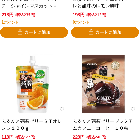
チ シャインマスカット＋オ
レと酸味のレモン風味
レンジ
218円
198円
(税込235円)
(税込213円)
1
0
ポイント
ポイント
カートに追加
カートに追加
ぷるんと蒟蒻ゼリーＳＴオレ
ぷるんと蒟蒻ゼリープレミア
ンジ１３０ｇ
ムカフェ コーヒー１０粒
118円
228円
(税込127円)
(税込246円)