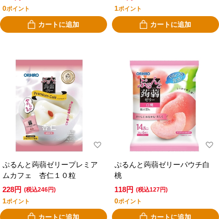
0
1
ポイント
ポイント
カートに追加
カートに追加
ぷるんと蒟蒻ゼリープレミア
ぷるんと蒟蒻ゼリーパウチ白
ムカフェ 杏仁１０粒
桃
228円
118円
(税込246円)
(税込127円)
1
0
ポイント
ポイント
カートに追加
カートに追加