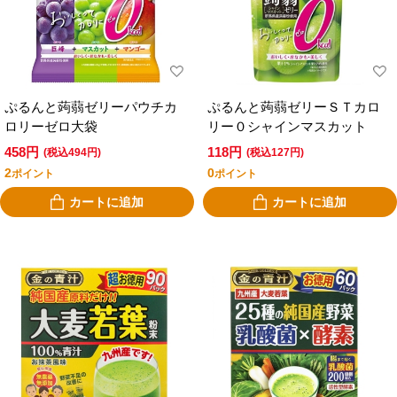
ぷるんと蒟蒻ゼリーパウチカ
ぷるんと蒟蒻ゼリーＳＴカロ
ロリーゼロ大袋
リー０シャインマスカット
458円
118円
(税込494円)
(税込127円)
2
0
ポイント
ポイント
カートに追加
カートに追加