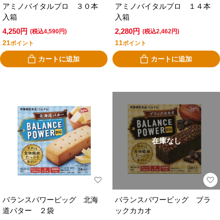
アミノバイタルプロ ３０本
アミノバイタルプロ １４本
入箱
入箱
4,250円
2,280円
(税込4,590円)
(税込2,462円)
21
11
ポイント
ポイント
カートに追加
カートに追加
在庫なし
バランスパワービッグ 北海
バランスパワービッグ ブラ
道バター ２袋
ックカカオ