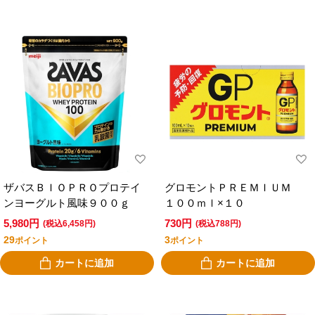
ザバスＢＩＯＰＲＯプロテイ
グロモントＰＲＥＭＩＵＭ
ンヨーグルト風味９００ｇ
１００ｍｌ×１０
5,980円
730円
(税込6,458円)
(税込788円)
29
3
ポイント
ポイント
カートに追加
カートに追加