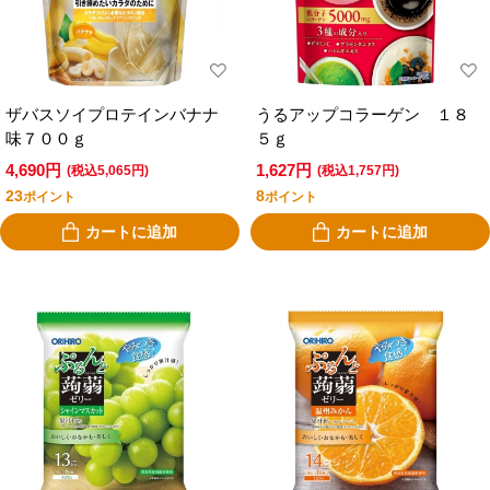
ザバスソイプロテインバナナ
うるアップコラーゲン １８
味７００ｇ
５ｇ
4,690円
1,627円
(税込5,065円)
(税込1,757円)
23
8
ポイント
ポイント
カートに追加
カートに追加