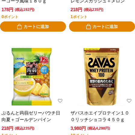
ーコーラ風味１８０ｇ
レモンスカッシュ＋メロン
178円
218円
(税込192円)
(税込235円)
0
1
ポイント
ポイント
カートに追加
カートに追加
ぷるんと蒟蒻ゼリーパウチ日
ザバスホエイプロテイン１０
向夏＋ゴールデンパイン
０リッチショコラ４５０ｇ
218円
3,980円
(税込235円)
(税込4,298円)