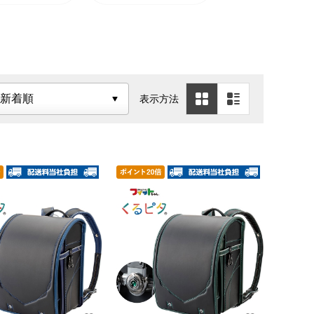
タ エレガ
ボン
表示方法