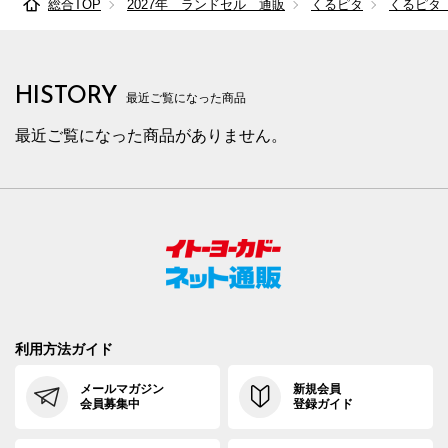
総合TOP
2027年 ランドセル 通販
くるピタ
くるピタ
HISTORY
最近ご覧になった商品
最近ご覧になった商品がありません。
利用方法ガイド
メールマガジン
新規会員
会員募集中
登録ガイド