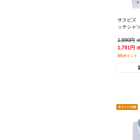
サスビズ
ッチシャ
（レギュ
1,990円
(
1,791円
(
89
ポイント