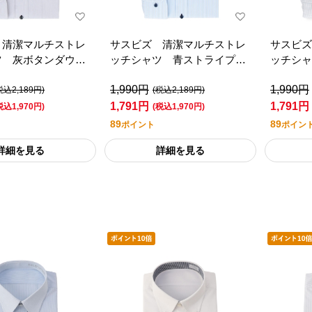
 清潔マルチストレ
サスビズ 清潔マルチストレ
サスビズ
ツ 灰ボタンダウン
ッチシャツ 青ストライプボ
ッチシャ
ラーシルエット）
タンダウン（レギュラーシル
ド（レギ
1,990円
1,990円
エット）
税込2,189円)
(税込2,189円)
1,791円
1,791円
税込1,970円)
(税込1,970円)
89
89
ポイント
ポイン
詳細を見る
詳細を見る