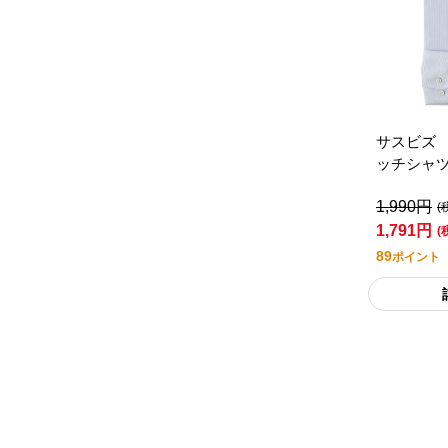
サスビズ
ッチシャ
ギュラー
1,990円
ット）
(
1,791円
(
89
ポイント