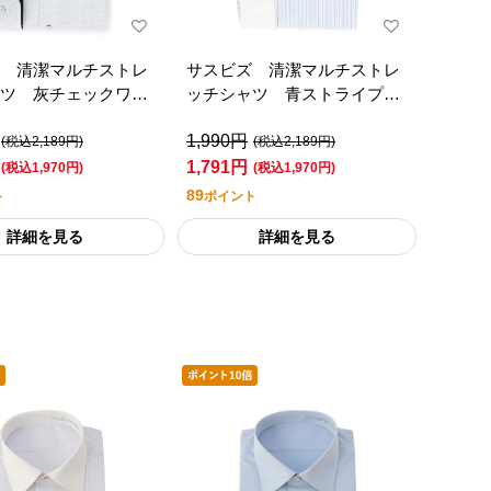
 清潔マルチストレ
サスビズ 清潔マルチストレ
ツ 灰チェックワイ
ッチシャツ 青ストライプワ
ュラーシルエット）
イド（レギュラーシルエッ
1,990円
ト）
(税込2,189円)
(税込2,189円)
1,791円
(税込1,970円)
(税込1,970円)
89
ト
ポイント
詳細を見る
詳細を見る