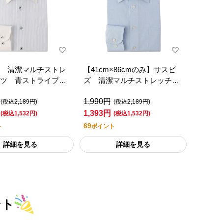
 清潔マルチストレ
【41cm×86cmのみ】サスビ
ツ 青ストライプワ
ズ 清潔マルチストレッチシ
リック（レギュラー
ャツ 青ワイド（レギュラー
1,990円
ト）
シルエット）
(税込2,189円)
(税込2,189円)
1,393円
(税込1,532円)
(税込1,532円)
69
ト
ポイント
詳細を見る
詳細を見る
ント