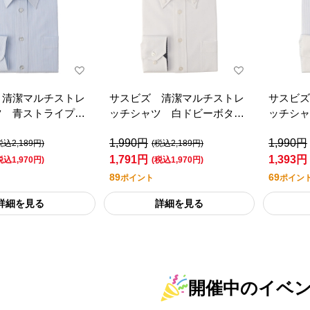
 清潔マルチストレ
サスビズ 清潔マルチストレ
サスビズ
ツ 青ストライプレ
ッチシャツ 白ドビーボタン
ッチシャ
（レギュラーシルエ
ダウン（レギュラーシルエッ
イドクレ
1,990円
1,990円
ト）
シルエッ
税込2,189円)
(税込2,189円)
1,791円
1,393円
税込1,970円)
(税込1,970円)
89
69
ポイント
ポイン
詳細を見る
詳細を見る
開催中のイベ