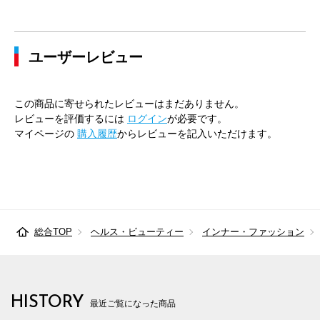
43cm×84cm
49cm
120cm
112cm
116cm
ユーザーレビュー
43cm×86cm
49cm
120cm
112cm
116cm
45cm×84cm
51cm
128cm
120cm
124cm
この商品に寄せられたレビューはまだありません。
45cm×86cm
51cm
128cm
120cm
124cm
レビューを評価するには
ログイン
が必要です。
マイページの
購入履歴
からレビューを記入いただけます。
総合TOP
ヘルス・ビューティー
インナー・ファッション
HISTORY
最近ご覧になった商品