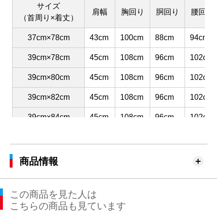
サイズ
肩幅
胸回り
胴回り
腰回り
（首周り×着丈）
37cm×78cm
43cm
100cm
88cm
94cm
39cm×78cm
45cm
108cm
96cm
102cm
39cm×80cm
45cm
108cm
96cm
102cm
39cm×82cm
45cm
108cm
96cm
102cm
39cm×84cm
45cm
108cm
96cm
102cm
41cm×80cm
47cm
116cm
104cm
110cm
41cm×82cm
47cm
116cm
104cm
110cm
商品情報
41cm×84cm
47cm
116cm
104cm
110cm
この商品を見た人は
41cm×86cm
47cm
116cm
104cm
110cm
こちらの商品も見ています
43cm×82cm
49cm
120cm
112cm
116cm