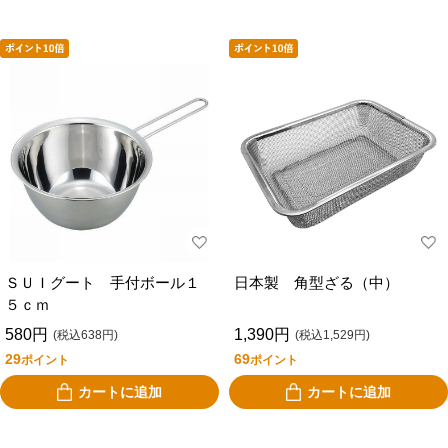
ＳＵＩグート 手付ボール１
日本製 角型ざる（中）
５ｃｍ
580円
1,390円
(税込638円)
(税込1,529円)
29
69
ポイント
ポイント
カートに追加
カートに追加