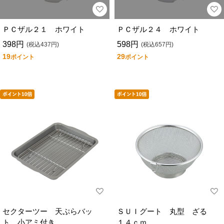
ＰＣザル２１ ホワイト
ＰＣザル２４ ホワイト
398円
598円
(税込437円)
(税込657円)
19
29
ポイント
ポイント
セクターツー 天ぷらバッ
ＳＵＩグート 丸型 ざる
ト 小アミ付き
１４ｃｍ