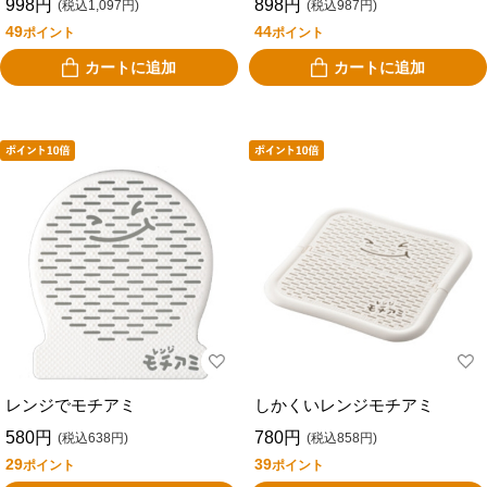
998円
898円
(税込1,097円)
(税込987円)
49
44
ポイント
ポイント
カートに追加
カートに追加
レンジでモチアミ
しかくいレンジモチアミ
580円
780円
(税込638円)
(税込858円)
29
39
ポイント
ポイント