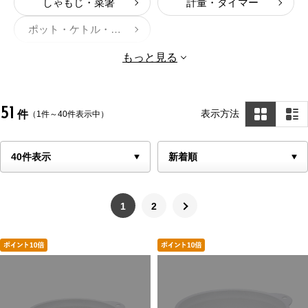
しゃもじ・菜箸
計量・タイマー
ポット・ケトル・やかん
もっと見る
51
表示方法
件
（1件～40件表示中）
1
2