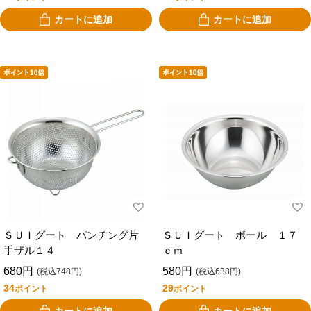
カートに追加
カートに追加
ＳＵＩグート パンチング片
ＳＵＩグート ボール １７
手ザル１４
ｃｍ
680円
580円
(税込748円)
(税込638円)
34
29
ポイント
ポイント