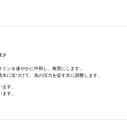
抜き
ラミンを速やかに中和し、無害にします。
境水に近づけて、魚の活力を促す水に調整します。
います。
います。