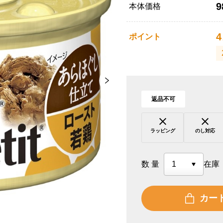
9
本体価格
4
ポイント
返品不可
ラッピング
のし対応
数量
在庫
カー