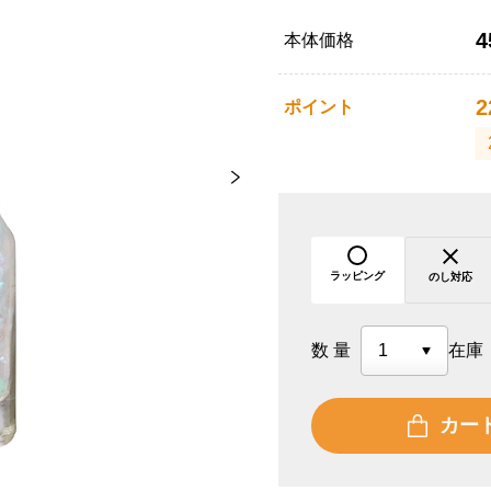
4
本体価格
2
ポイント
ラッピング
のし対応
数量
在庫
カー