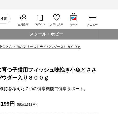
細検索
会員登録
ログイン
お気に入り
カート
メニュー
スクール・ホビー
小魚とささみのフリーズドライパウダー入り８００ｇ
に育つ子猫用フィッシュ味挽き小魚とささ
パウダー入り８００ｇ
維持を考えた７つの健康機能で健康サポート。
,199円
(税込1,318円)