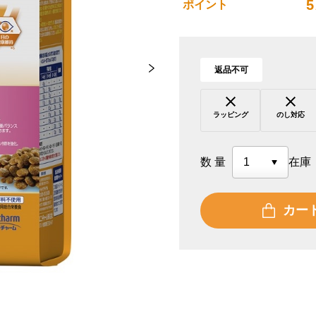
5
ポイント
返品不可
ラッピング
のし対応
数量
在庫
カー