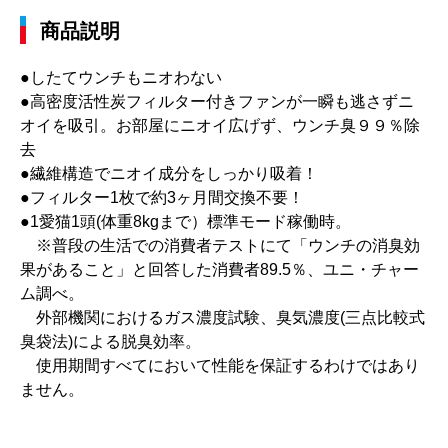
商品説明
●したてウンチもニオわない
●高密度活性炭フィルター付きファンが一瞬も逃さずニ
オイを吸引。お部屋にニオイ広げず、ウンチ臭９９％除
去
●繊維構造でニオイ成分をしっかり吸着！
●フィルター1枚で約3ヶ月間交換不要！
●1愛猫1頭(体重8kgまで）標準モード稼働時。
※普段の生活での消費者テストにて「ウンチの消臭効
果があること」と回答した消費者89.5％、ユニ・チャー
ム調べ。
外部機関におけるガス濃度試験、臭気濃度(三点比較式
臭袋法)による脱臭効率。
使用期間すべてにおいて性能を保証するわけではあり
ません。