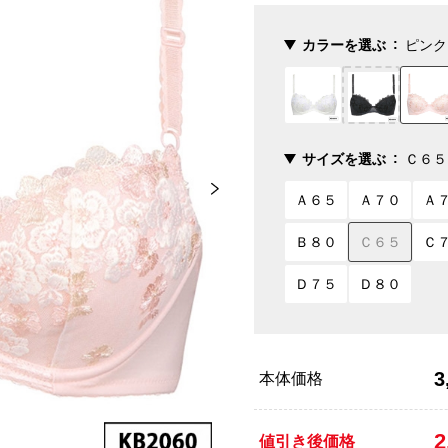
カラーを選ぶ
ピンク
サイズを選ぶ
Ｃ６５
Ａ６５
Ａ７０
Ａ
Ｂ８０
Ｃ６５
Ｃ
Ｄ７５
Ｄ８０
3
本体価格
2
値引き後価格