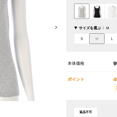
サイズを選ぶ
Ｍ
Ｓ
Ｍ
Ｌ
9
本体価格
4
ポイント
返品不可