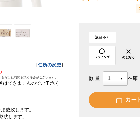
返品不可
ラッピング
のし対応
[
]
住所の変更
水）
、お届けに時間を頂く場合がございます。
数量
在庫
換はできませんのでご了承く
カー
を頂戴致します。
頂戴致します。