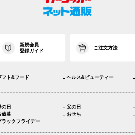
新規会員
ご注文方法
登録ガイド
ギフト&フード
ヘルス&ビューティー
母の日
父の日
お歳暮
おせち
ブラックフライデー