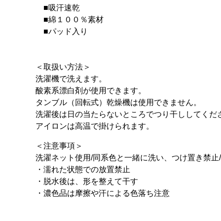
■吸汗速乾
■綿１００％素材
■パッド入り
＜取扱い方法＞
洗濯機で洗えます。
酸素系漂白剤が使用できます。
タンブル（回転式）乾燥機は使用できません。
洗濯後は日の当たらないところでつり干ししてくだ
アイロンは高温で掛けられます。
＜注意事項＞
洗濯ネット使用/同系色と一緒に洗い、つけ置き禁止
・濡れた状態での放置禁止
・脱水後は、形を整えて干す
・濃色品は摩擦や汗による色落ち注意