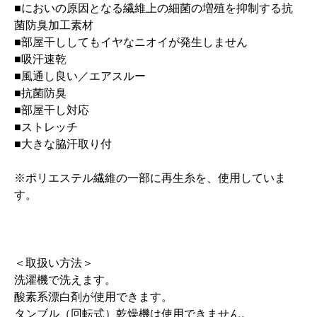
■においの原因となる繊維上の細菌の増殖を抑制する抗
菌防臭加工素材
■部屋干ししてもイヤなニオイが発生しません
■吸汗速乾
■風通し良い／エアスルー
■抗菌防臭
■部屋干し対応
■ストレッチ
■大きな脇汗取り付
※ポリエステル繊維の一部に再生糸を、使用していま
す。
＜取扱い方法＞
洗濯機で洗えます。
酸素系漂白剤が使用できます。
タンブル（回転式）乾燥機は使用できません。