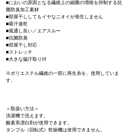
■においの原因となる繊維上の細菌の増殖を抑制する抗
菌防臭加工素材
■部屋干ししてもイヤなニオイが発生しません
■吸汗速乾
■風通し良い／エアスルー
■抗菌防臭
■部屋干し対応
■ストレッチ
■大きな脇汗取り付
※ポリエステル繊維の一部に再生糸を、使用していま
す。
＜取扱い方法＞
洗濯機で洗えます。
酸素系漂白剤が使用できます。
タンブル（回転式）乾燥機は使用できません。