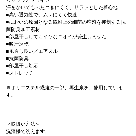
＜サラッとドライ＞
汗をかいてもべたつきにくく、サラッとした着心地
■高い通気性で、ムレにくく快適
■においの原因となる繊維上の細菌の増殖を抑制する抗
菌防臭加工素材
■部屋干ししてもイヤなニオイが発生しません
■吸汗速乾
■風通し良い／エアスルー
■抗菌防臭
■部屋干し対応
■ストレッチ
※ポリエステル繊維の一部、再生糸を、使用していま
す。
＜取扱い方法＞
洗濯機で洗えます。