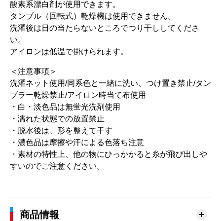
酸素系漂白剤が使用できます。
タンブル（回転式）乾燥機は使用できません。
洗濯後は日の当たらないところでつり干ししてくださ
い。
アイロンは低温で掛けられます。
＜注意事項＞
洗濯ネット使用/同系色と一緒に洗い、つけ置き禁止/タン
ブラー乾燥禁止/アイロン時当て布使用
・白・淡色品は無蛍光洗剤使用
・濡れた状態での放置禁止
・脱水後は、形を整えて干す
・濃色品は摩擦や汗による色落ち注意
・素材の特性上、他の物にひっかかると糸が飛び出しや
すいのでご注意ください。
商品情報