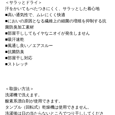
＜サラッとドライ＞
汗をかいてもべたつきにくく、サラッとした着心地
■高い通気性で、ムレにくく快適
■においの原因となる繊維上の細菌の増殖を抑制する抗
菌防臭加工素材
■部屋干ししてもイヤなニオイが発生しません
■吸汗速乾
■風通し良い／エアスルー
■抗菌防臭
■部屋干し対応
■ストレッチ
＜取扱い方法＞
洗濯機で洗えます。
酸素系漂白剤が使用できます。
タンブル（回転式）乾燥機は使用できません。
洗濯後は日の当たらないところでつり干ししてくださ