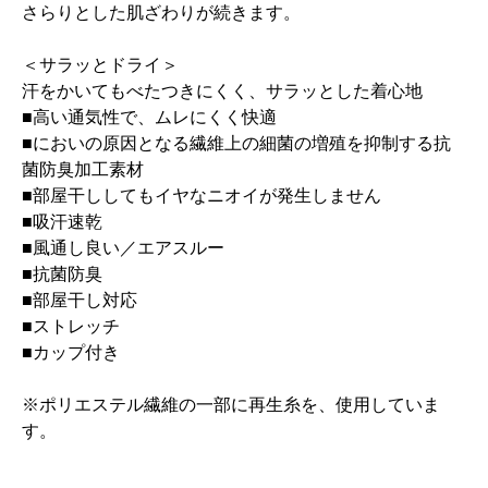
さらりとした肌ざわりが続きます。
＜サラッとドライ＞
汗をかいてもべたつきにくく、サラッとした着心地
■高い通気性で、ムレにくく快適
■においの原因となる繊維上の細菌の増殖を抑制する抗
菌防臭加工素材
■部屋干ししてもイヤなニオイが発生しません
■吸汗速乾
■風通し良い／エアスルー
■抗菌防臭
■部屋干し対応
■ストレッチ
■カップ付き
※ポリエステル繊維の一部に再生糸を、使用していま
す。