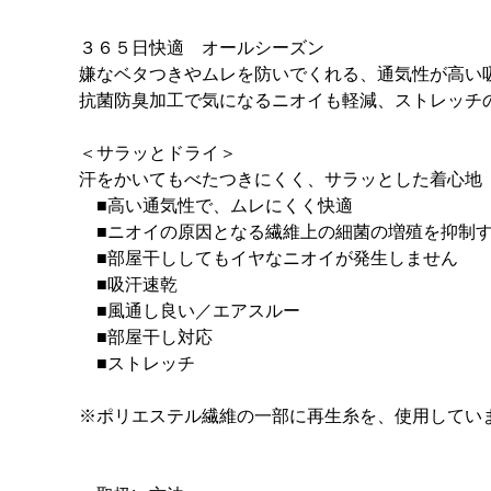
３６５日快適 オールシーズン
嫌なベタつきやムレを防いでくれる、通気性が高い
抗菌防臭加工で気になるニオイも軽減、ストレッチ
＜サラッとドライ＞
汗をかいてもべたつきにくく、サラッとした着心地
■高い通気性で、ムレにくく快適
■ニオイの原因となる繊維上の細菌の増殖を抑制す
■部屋干ししてもイヤなニオイが発生しません
■吸汗速乾
■風通し良い／エアスルー
■部屋干し対応
■ストレッチ
※ポリエステル繊維の一部に再生糸を、使用してい