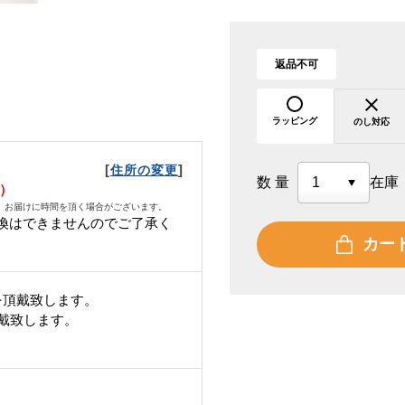
返品不可
ラッピング
のし対応
[
]
住所の変更
数量
在庫
水）
、お届けに時間を頂く場合がございます。
換はできませんのでご了承く
カー
を頂戴致します。
頂戴致します。