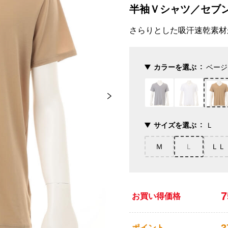
半袖Ｖシャツ／セブ
さらりとした吸汗速乾素材
カラーを選ぶ
ベージ
サイズを選ぶ
Ｌ
Ｍ
Ｌ
ＬＬ
お買い得価格
ポイント