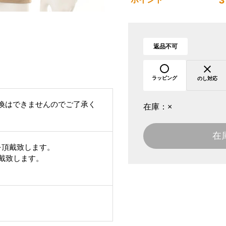
3
返品不可
ラッピング
のし対応
換はできませんのでご了承く
在庫：
×
在
を頂戴致します。
頂戴致します。