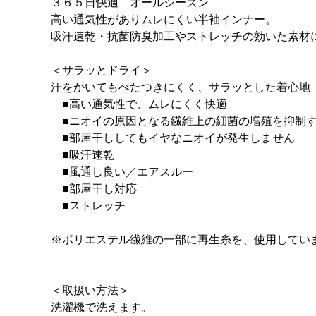
３６５日快適 オールシーズン
高い通気性がありムレにくい半袖インナー。
吸汗速乾・抗菌防臭加工やストレッチの効いた素材
＜サラッとドライ＞
汗をかいてもべたつきにくく、サラッとした着心地
■高い通気性で、ムレにくく快適
■ニオイの原因となる繊維上の細菌の増殖を抑制す
■部屋干ししてもイヤなニオイが発生しません
■吸汗速乾
■風通し良い／エアスルー
■部屋干し対応
■ストレッチ
※ポリエステル繊維の一部に再生糸を、使用してい
＜取扱い方法＞
洗濯機で洗えます。