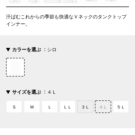
汗ばむこれからの季節も快適なＶネックのタンクトップ
インナー。
カラーを選ぶ
シロ
サイズを選ぶ
４Ｌ
Ｓ
Ｍ
Ｌ
ＬＬ
３Ｌ
４Ｌ
５Ｌ