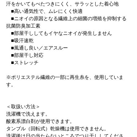
汗をかいてもべたつきにくく、サラッとした着心地
■高い通気性で、ムレにくく快適
■ニオイの原因となる繊維上の細菌の増殖を抑制する
抗菌防臭加工素
■部屋干ししてもイヤなニオイが発生しません
■吸汗速乾
■風通し良い／エアスルー
■部屋干し対応
■ストレッチ
※ポリエステル繊維の一部に再生糸を、使用していま
す。
＜取扱い方法＞
洗濯機で洗えます。
酸素系漂白剤が使用できます。
タンブル（回転式）乾燥機は使用できません。
洗濯後は日の当たらないところでつり干ししてくださ