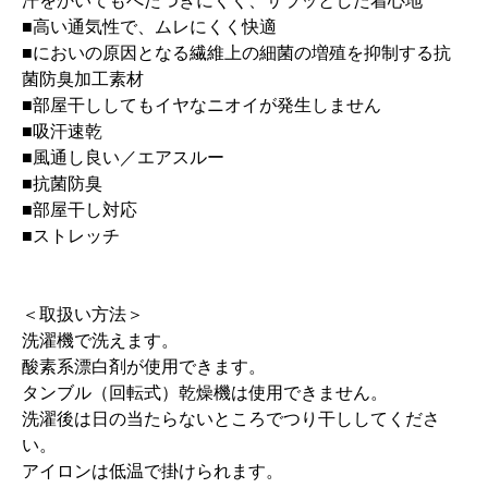
汗をかいてもべたつきにくく、サラッとした着心地
■高い通気性で、ムレにくく快適
■においの原因となる繊維上の細菌の増殖を抑制する抗
菌防臭加工素材
■部屋干ししてもイヤなニオイが発生しません
■吸汗速乾
■風通し良い／エアスルー
■抗菌防臭
■部屋干し対応
■ストレッチ
＜取扱い方法＞
洗濯機で洗えます。
酸素系漂白剤が使用できます。
タンブル（回転式）乾燥機は使用できません。
洗濯後は日の当たらないところでつり干ししてくださ
い。
アイロンは低温で掛けられます。