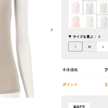
サイズを選ぶ
Ｓ
Ｓ
Ｌ
Ｍ
7
本体価格
3
ポイント
返品不可